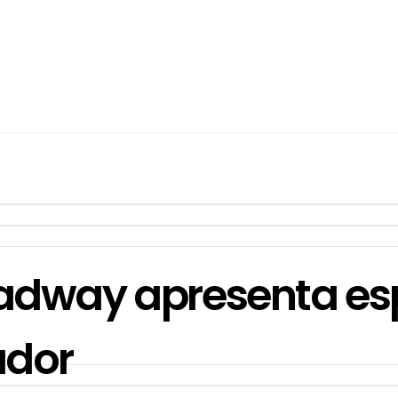
dway apresenta es
ador