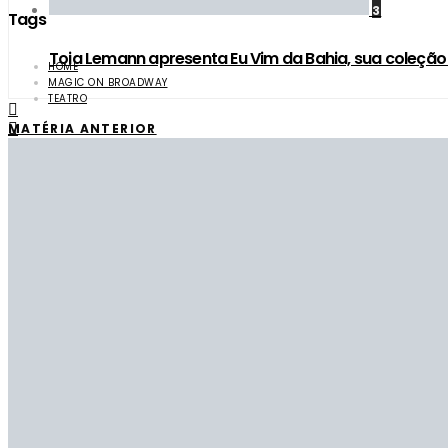
3
Tags
Toia Lemann apresenta Eu Vim da Bahia, sua coleçã
HOME
MAGIC ON BROADWAY
TEATRO
MATÉRIA ANTERIOR