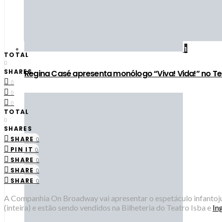
1
TOTAL
0
SHARES
Regina Casé apresenta monólogo “Viva! Vida!” no Te
0
0
0
TOTAL
0
SHARES
SHARE
0
PIN IT
0
SHARE
0
SHARE
0
SHARE
0
A Companhia On Broadway vai apresentar o espetáculo infantojuv
(inteira) e estão sendo vendidos na Bilheteria do Teatro Isba e
In