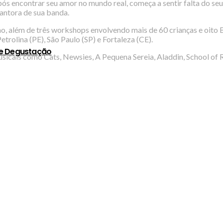
 após encontrar seu amor no mundo real, começa a sentir falta do
cantora de sua banda.
o, além de três workshops envolvendo mais de 60 crianças e oito 
rolina (PE), São Paulo (SP) e Fortaleza (CE).
de Degustação
sicais como Cats, Newsies, A Pequena Sereia, Aladdin, School of 