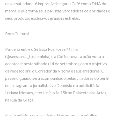
da versatilidade, é impossível negar o Café como DNA da
marca, o que torna seus baristas verdadeiras celebridades e
seus produtos exclusivos grandes estrelas.
Rota Cultural
Parceria entre o Se Essa Rua Fosse Minha
(@seessarua_fosseminha) e a Coffeetown, a ação volta a
acontecer neste sábado (14 de setembro), com o objetivo
de redescobrir o Corredor da Vitória e seus arredores. O
passeio guiado será acompanhado pelas criadoras do perfil
no Instagram, a jornalista Ive Deonísio e a publicitária
Luriana Moraes, e terá início às 15h no Palacete das Artes,
na Rua da Graça.
Nesta edição, com inscrições já esgotadas, o público