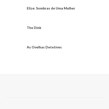
Elize: Sombras de Uma Mulher
The Dink
As Ovelhas Detetives