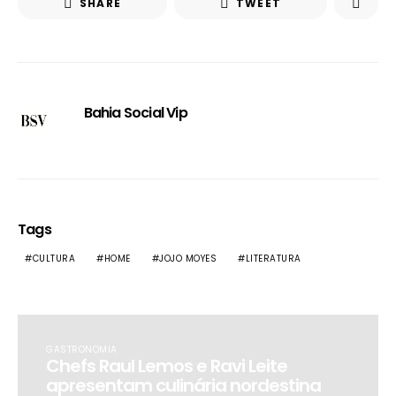
SHARE
TWEET
Bahia Social Vip
Tags
CULTURA
HOME
JOJO MOYES
LITERATURA
GASTRONOMIA
Chefs Raul Lemos e Ravi Leite
apresentam culinária nordestina