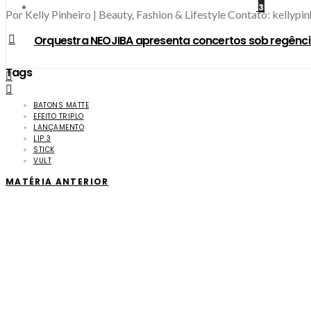
3
Por Kelly Pinheiro | Beauty, Fashion & Lifestyle Contato: kellyp
Orquestra NEOJIBA apresenta concertos sob regênci
Tags
BATONS MATTE
EFEITO TRIPLO
LANÇAMENTO
LIP 3
STICK
VULT
MATÉRIA ANTERIOR