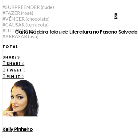
#SURPREENDER (nude)
#FAZER (rosé)
2
#VENCER (chocolate)
#CAUSAR (terracota)
#LUTAR (vinho)
Carla Madeira falou de Literatura no Fasano Salvado
#ARRASAR (uva)
TOTAL
0
SHARES
SHARE
0
TWEET
0
PIN IT
0
Kelly Pinheiro