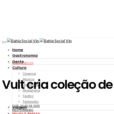
Home
Gastronomia
Gente
MODA & BELEZA
Cultura
Cinema
Vult cria coleção de
Música
Literatura
Streaming
Teatro
Televisão
17 DE JULHO DE 2019
Viagem
KELLY PINHEIRO
Moda & Beleza