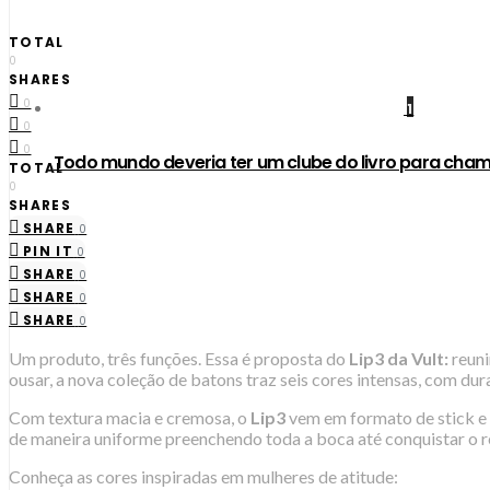
TOTAL
0
SHARES
0
1
0
0
Todo mundo deveria ter um clube do livro para cham
TOTAL
0
SHARES
SHARE
0
PIN IT
0
SHARE
0
SHARE
0
SHARE
0
Um produto, três funções. Essa é proposta do
Lip3 da Vult:
reuni
ousar, a nova coleção de batons traz seis cores intensas, com du
Com textura macia e cremosa, o
Lip3
vem em formato de stick e m
de maneira uniforme preenchendo toda a boca até conquistar o r
Conheça as cores inspiradas em mulheres de atitude: