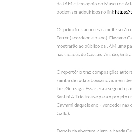
da JAM e tem apoio do Museu de Arte
podem ser adquiridos no link
https://
Os primeiros acordes da noite serão d
Ferrer (acordeon e piano), Flaviano Ga
mostrarão ao público da JAM uma part
nas cidades de Cascais, Ansião, Sintra,
O repertório traz composições autorai
samba de roda a bossa nova, além de
Luis Gonzaga. Essa será a segunda p
Santini & Trio trouxe para o projeto 
Caymmi daquele ano – vencedor nas ca
Gallo).
Depois da abertura, claro, a banda Ge