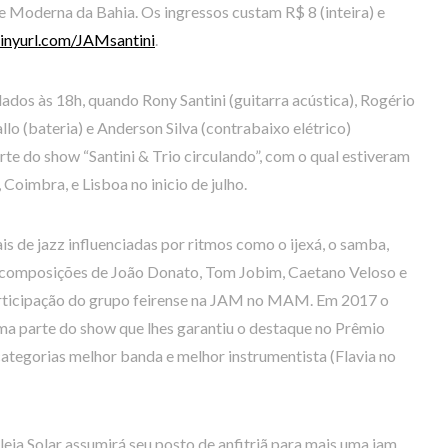
 Moderna da Bahia. Os ingressos custam R$ 8 (inteira) e
tinyurl.com/JAMsantini
.
ados às 18h, quando Rony Santini (guitarra acústica), Rogério
llo (bateria) e Anderson Silva (contrabaixo elétrico)
e do show “Santini & Trio circulando”, com o qual estiveram
 Coimbra, e Lisboa no inicio de julho.
s de jazz influenciadas por ritmos como o ijexá, o samba,
 composições de João Donato, Tom Jobim, Caetano Veloso e
articipação do grupo feirense na JAM no MAM. Em 2017 o
uma parte do show que lhes garantiu o destaque no Prêmio
tegorias melhor banda e melhor instrumentista (Flavia no
leia Solar assumirá seu posto de anfitriã para mais uma jam