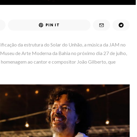
PIN IT
lificação da estrutura do Solar do Unhão, a música da JAM no
 Museu de Arte Moderna da Bahia no próximo dia 27 de julho,
a homenagem ao cantor e compositor João Gilberto, que