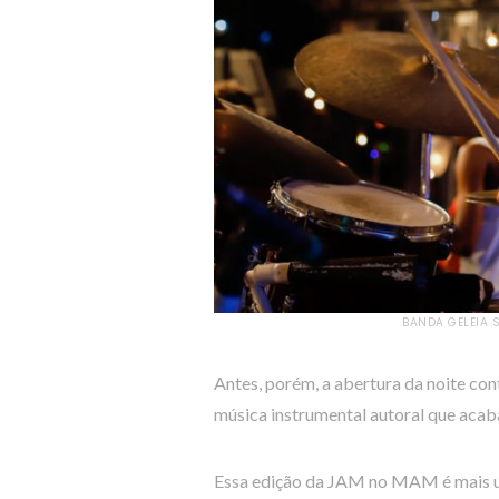
BANDA GELEIA 
Antes, porém, a abertura da noite con
música instrumental autoral que acaba
Essa edição da JAM no MAM é mais um