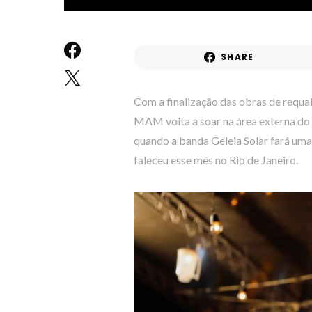
SHARE
Com a finalização das obras de requa
MAM volta a soar na área externa do
quando a banda Geleia Solar fará um
faleceu esse mês no Rio de Janeiro.