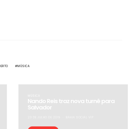
BERTO
MÚSICA
MÚSICA
Nando Reis traz nova turnê para
Salvador
23 DE JULHO DE 2019
BAHIA SOCIAL VIP