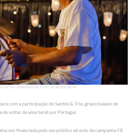
SOLAR VAI HOMENAGEAR O PAI DA BOSSA NOVA
tará com a participação do Santini & Trio, grupo baiano de
 de voltar de uma turnê por Portugal.
a vez financiada pelo seu público através da campanha FÃ