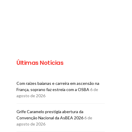
Últimas Notícias
Com raízes baianas e carreira em ascensão na
França, soprano faz estreia com a OSBA
6 de
agosto de 2026
Grife Caramelo prestigia abertura da
MÚSICA
MÚSICA
Convenção Nacional da AsBEA 2026
6 de
OSBA recebe Edu Krieger
Afoxé Filhas 
agosto de 2026
e Natalia Voss para o
ganha dest