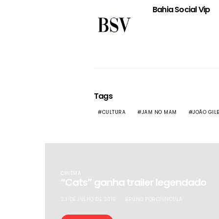
Bahia Social Vip
Tags
CULTURA
JAM NO MAM
JOÃO GIL
CINEMA
“Cats” ganha trailer legendado
23 DE JULHO DE 2019
BRUNO PORCIUNCULA