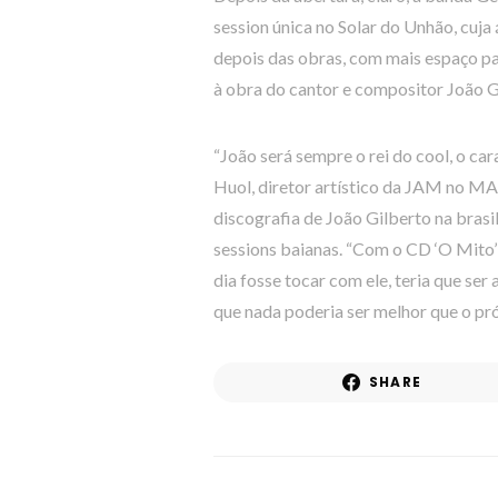
session única no Solar do Unhão, cuja
depois das obras, com mais espaço pa
à obra do cantor e compositor João G
“João será sempre o rei do cool, o car
Huol, diretor artístico da JAM no MA
discografia de João Gilberto na brasi
sessions baianas. “Com o CD ‘O Mito’
dia fosse tocar com ele, teria que ser
que nada poderia ser melhor que o pró
SHARE