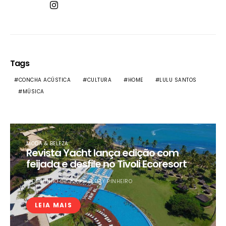
Tags
CONCHA ACÚSTICA
CULTURA
HOME
LULU SANTOS
MÚSICA
MODA & BELEZA
Revista Yacht lança edição com
feijada e desfile no Tivoli Ecoresort
11 DE JUNHO DE 2019
KELLY PINHEIRO
LEIA MAIS