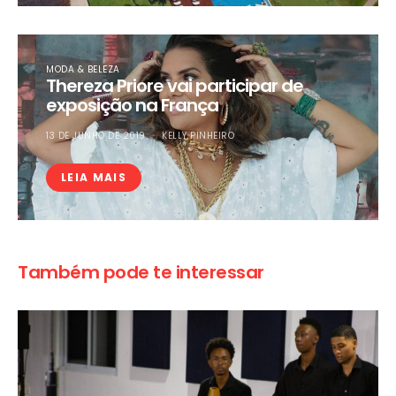
MODA & BELEZA
Thereza Priore vai participar de
exposição na França
13 DE JUNHO DE 2019
KELLY PINHEIRO
LEIA MAIS
Também pode te interessar