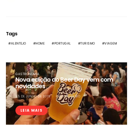
Tags
ALENTEJO
HOME
PORTUGAL
TURISMO
VIAGEM
GASTRONOMIA
Nova edição do Beer Day vem com
novidades
25 DE JUNHO DE 2019
KELLY PINHEIRO
LEIA MAIS