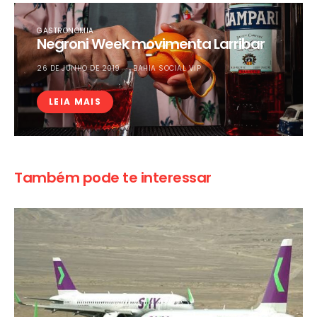
GASTRONOMIA
Negroni Week movimenta Larribar
26 DE JUNHO DE 2019
BAHIA SOCIAL VIP
LEIA MAIS
Também pode te interessar