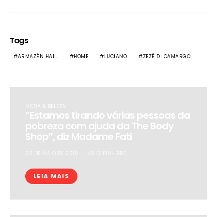
Tags
ARMAZÉN HALL
HOME
LUCIANO
ZEZÉ DI CAMARGO
MODA & BELEZA
“Estamos tirando várias pessoas da
pobreza com ajuda da The Body
Shop”, diz Madame Fati
20 DE MAIO DE 2019
KELLY PINHEIRO
LEIA MAIS