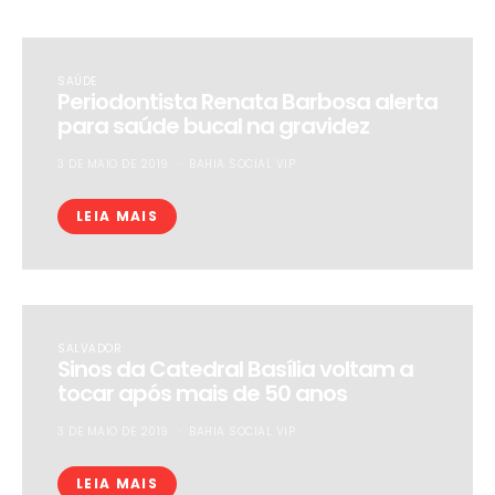
SAÚDE
Periodontista Renata Barbosa alerta
para saúde bucal na gravidez
3 DE MAIO DE 2019
BAHIA SOCIAL VIP
LEIA MAIS
SALVADOR
Sinos da Catedral Basília voltam a
tocar após mais de 50 anos
3 DE MAIO DE 2019
BAHIA SOCIAL VIP
LEIA MAIS