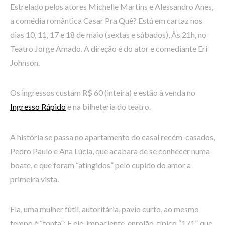
Estrelado pelos atores Michelle Martins e Alessandro Anes,
a comédia romântica Casar Pra Quê? Está em cartaz nos
dias 10, 11, 17 e 18 de maio (sextas e sábados), Às 21h, no
Teatro Jorge Amado. A direção é do ator e comediante Eri
Johnson.
Os ingressos custam R$ 60 (inteira) e estão à venda no
Ingresso Rápido
e na bilheteria do teatro.
A história se passa no apartamento do casal recém-casados,
Pedro Paulo e Ana Lúcia, que acabara de se conhecer numa
boate, e que foram “atingidos” pelo cupido do amor a
primeira vista.
Ela, uma mulher fútil, autoritária, pavio curto, ao mesmo
tempo é “tonta”; E ele, impaciente, enrolão, típico “171”, que