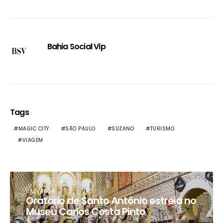
Bahia Social Vip
Tags
MAGIC CITY
SÃO PAULO
SUZANO
TURISMO
VIAGEM
SALVADOR
Oratório de Santo Antônio estreia no
Museu Carlos Costa Pinto