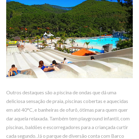
Outros destaques são a piscina de ondas que dá uma
deliciosa sensação de praia, piscinas cobertas e aquecidas
em até 40°C, e banheiras de ofurô, ótimas para quem quer
dar aquela relaxada. Também tem playground infantil, com
piscinas, baldões e escorregadores para a criançada curtir
cada segundo. Já o parque de diversão conta com Barco