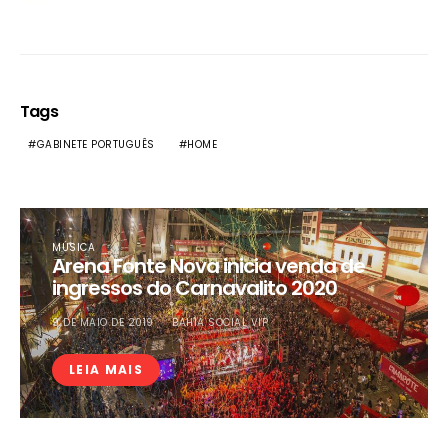
Tags
GABINETE PORTUGUÊS
HOME
MÚSICA
Arena Fonte Nova inicia venda de
ingressos do Carnavalito 2020
9 DE MAIO DE 2019
BAHIA SOCIAL VIP
LEIA MAIS