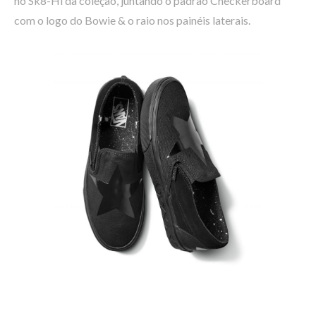
no Sk8-Hi da coleção, juntando o padrão Checkerboard
com o logo do Bowie & o raio nos painéis laterais.