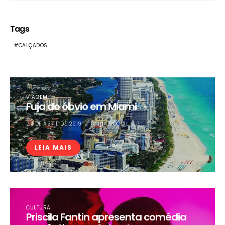
Tags
CALÇADOS
VIAGEM
Fuja do óbvio em Miami
24 DE ABRIL DE 2019
BAHIA SOCIAL VIP
LEIA MAIS
CULTURA
Priscila Fantin apresenta comédia