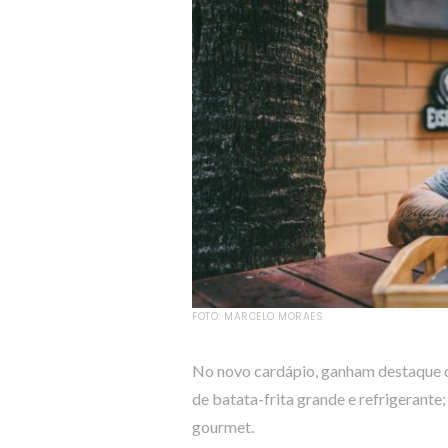
FOTO: MARCELO MORAES
No novo cardápio, ganham destaque 
de batata-frita grande e refrigerante; 
gourmet.