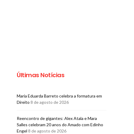
Últimas Notícias
Maria Eduarda Barreto celebra a formatura em
Direito
8 de agosto de 2026
GASTRONOMIA
GASTRONO
World Wine: aniversário
Pereira Convi
Reencontro de gigantes: Alex Atala e Mara
com descontos de até
chef Fabrício 
Salles celebram 20 anos do Amado com Edinho
60% em mais de 150
almoço exc
Engel
8 de agosto de 2026