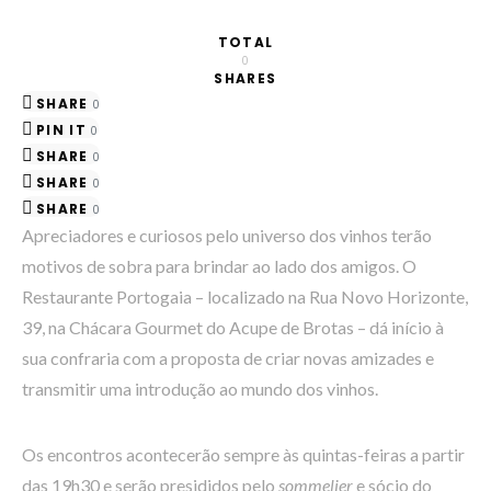
TOTAL
0
SHARES
SHARE
0
PIN IT
0
SHARE
0
SHARE
0
SHARE
0
Apreciadores e curiosos pelo universo dos vinhos terão
motivos de sobra para brindar ao lado dos amigos. O
Restaurante Portogaia – localizado na Rua Novo Horizonte,
39, na Chácara Gourmet do Acupe de Brotas – dá início à
sua confraria com a proposta de criar novas amizades e
transmitir uma introdução ao mundo dos vinhos.
Os encontros acontecerão sempre às quintas-feiras a partir
das 19h30 e serão presididos pelo
sommelier
e sócio do