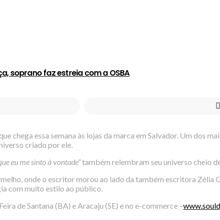
ça, soprano faz estreia com a OSBA
 que chega essa semana às lojas da marca em Salvador. Um dos ma
verso criado por ele.
que eu me sinto à vontade”
também relembram seu universo cheio de
elho, onde o escritor morou ao lado da também escritora Zélia Ga
ia com muito estilo ao público.
, Feira de Santana (BA) e Aracaju (SE) e no e-commerce –
www.sould