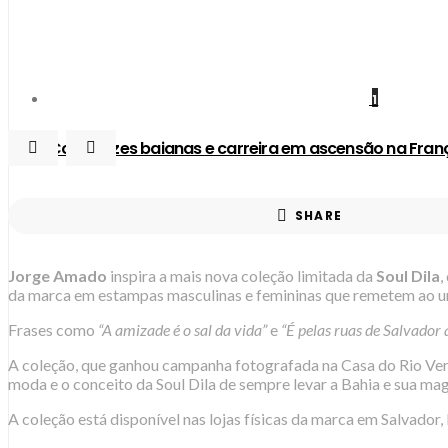
1
Com raízes baianas e carreira em ascensão na Fran
SHARE
Jorge
Amado
inspira a mais nova coleção limitada da
Soul Dila
,
da marca em estampas masculinas e femininas que remetem ao uni
Frases como
“A amizade é o sal da vida”
e
“É pelas ruas de Salvador 
A coleção, que ganhou campanha fotografada na Casa do Rio Verm
moda e o conceito da Soul Dila de sempre levar a Bahia e sua mag
A coleção está disponível nas lojas físicas da marca em Salvador