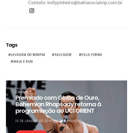
Contato: kellypinheiro@bahiasocialvip.com.br
Tags
LAVAGEM DO BONFIM
SALVADOR
VILLA FORMA
WALK E RUN
CINEMA
Premiado com Globo de Ouro,
Bohemian Rhapsody retorna à
programação do UCI ORIENT
15 DE JANEIRO DE 2019
KELLY PINHEIRO