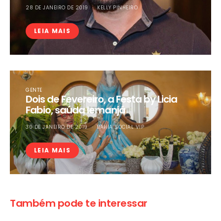
28 DE JANEIRO DE 2019
KELLY PINHEIRO
LEIA MAIS
GENTE
Dois de Fevereiro, a Festa by Licia
Fabio, saúda Iemanjá
30 DE JANEIRO DE 2019
BAHIA SOCIAL VIP
LEIA MAIS
Também pode te interessar