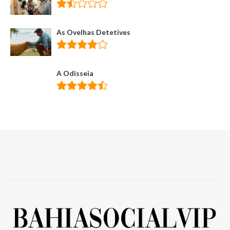
As Ovelhas Detetives
A Odisseia