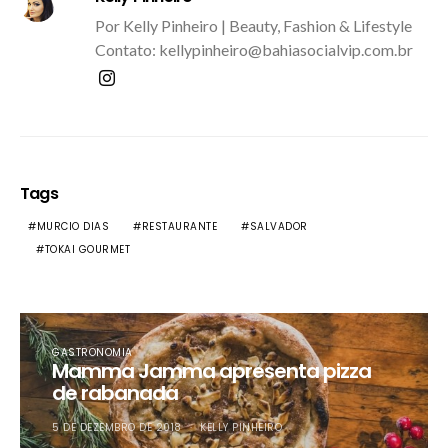
Por Kelly Pinheiro | Beauty, Fashion & Lifestyle
Contato: kellypinheiro@bahiasocialvip.com.br
Tags
MURCIO DIAS
RESTAURANTE
SALVADOR
TOKAI GOURMET
GASTRONOMIA
Mamma Jamma apresenta pizza
de rabanada
5 DE DEZEMBRO DE 2018
KELLY PINHEIRO