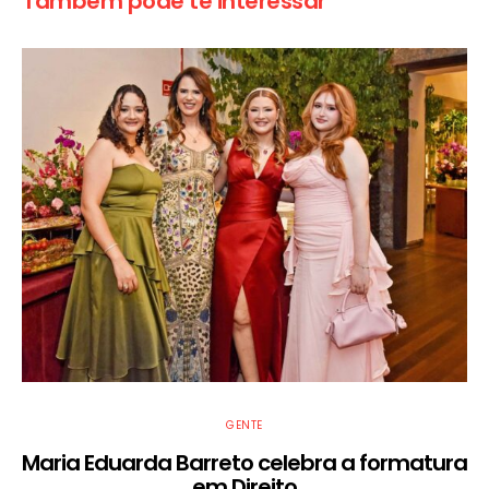
Também pode te interessar
GENTE
Maria Eduarda Barreto celebra a formatura
em Direito
F