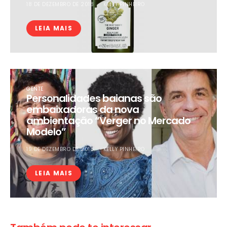
18 DE DEZEMBRO DE 2018
KELLY PINHEIRO
LEIA MAIS
GENTE
Personalidades baianas são
embaixadoras da nova
ambientação “Verger no Mercado
Modelo”
19 DE DEZEMBRO DE 2018
KELLY PINHEIRO
LEIA MAIS