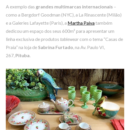
A exemplo das
grandes multimarcas internacionais
–
como a Bergdorf Goodman (NYC), a La Rinascente (Milão)
e a Galeries Lafayette (Paris), a
Martha Paiva
também
dedicou um espaço dos seus 600m² para apresentar um
linha exclusiva de produtos
tablewear
com o tema “Casas de
Praia” na loja de
Sabrina Furtado
, na Av. Paulo VI,
267,
Pituba
.