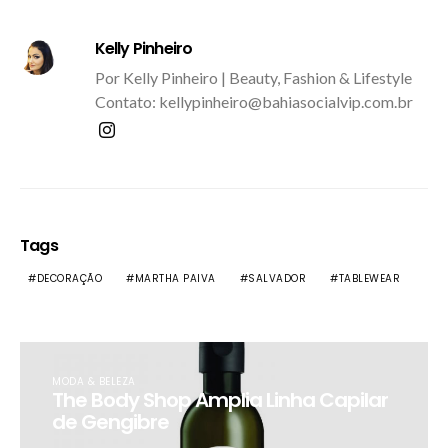
Kelly Pinheiro
Por Kelly Pinheiro | Beauty, Fashion & Lifestyle
Contato: kellypinheiro@bahiasocialvip.com.br
Tags
DECORAÇÃO
MARTHA PAIVA
SALVADOR
TABLEWEAR
MODA & BELEZA
The Body Shop Amplia Linha Capilar
de Gengibre