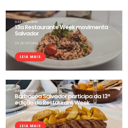
GASTRONOMIA
13a Restaurante Week movimenta
Salvador
26 DE OUTUBRO DE 2018
KELLY PINHEIRO
LEIA MAIS
GASTRONOMIA
Barbacoa Salvador participa da 13ª
edição do Restaurant Week
1 DE NOVEMBRO DE 2018
KELLY PINHEIRO
LEIA MAIS