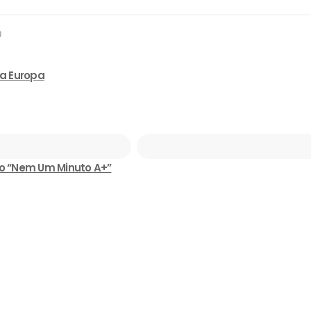
h
na Europa
to “Nem Um Minuto A+”