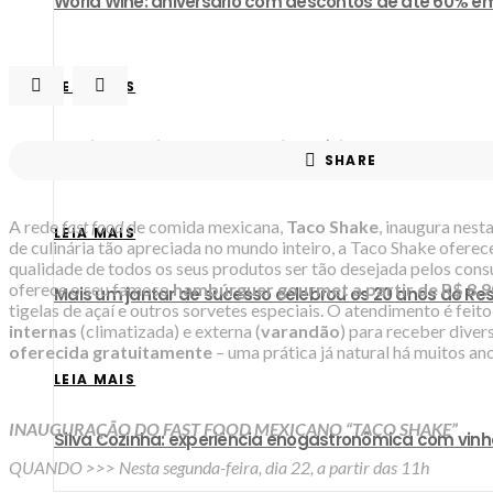
World Wine: aniversário com descontos de até 60% em
LEIA MAIS
Pereira Convida recebe chef Fabrício Lemos para almo
SHARE
A rede
fast food
de comida mexicana,
Taco Shake
, inaugura nest
LEIA MAIS
de culinária tão apreciada no mundo inteiro, a Taco Shake ofere
qualidade de todos os seus produtos ser tão desejada pelos consu
oferece o seu famoso
hambúrguer gourmet a partir de R$ 8,9
Mais um jantar de sucesso celebrou os 20 anos do R
tigelas de açaí e outros sorvetes especiais. O atendimento é fei
internas
(climatizada) e externa (
varandão
) para receber diver
oferecida gratuitamente
– uma prática já natural há muitos a
LEIA MAIS
INAUGURAÇÃO DO FAST FOOD MEXICANO “TACO SHAKE”
Silva Cozinha: experiência enogastronômica com vin
QUANDO >>> Nesta segunda-feira, dia 22, a partir das 11h