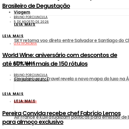
Brasileiro de Degustação
Viagem
BRUNO PORCIUNCULA
5 DE AGOSTO DE 2026
LEIA MAIS
LEIA MAIS
SKY retoma voo direto entre Salvador e Santiago do Ch
GASTRONOMIA
World Wine: aniversário com descontos de
até 60% em mais de 150 rótulos
LEIA MAIS
BRUNO PORCIUNCULA
Singular Luxury Travel revela o novo mapa do luxo na Á
5 DE AGOSTO DE 2026
LEIA MAIS
LEIA MAIS
GASTRONOMIA
Pereira Convida recebe chef Fabrício Lemos
Air France e KLM atualizam políticas para emissão de
para almoço exclusivo