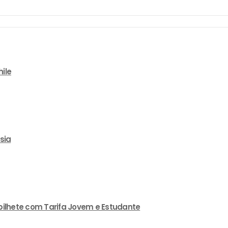
ile
sia
 bilhete com Tarifa Jovem e Estudante