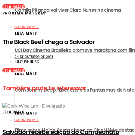
LEIA MAIS
Camila Pitanga vai viver Clara Nunes no cinema
PRÓXIMA MATÉRIA
GASTRONOMIA
LEIA MAIS
The Black Beef chega a Salvador
UCI Day Cinema Brasileiro promove maratona com film
24 DE OUTUBRO DE 2018
KELLY PINHEIRO
LEIA MAIS
LEIA MAIS
Também pode te interessar
Com Johnny Depp, ‘Ebenezer e os Fantasmas do Natal’ 
LEIA MAIS
LEIA MAIS
GASTRONOMIA
Filme sobre Alaíde Costa chega ao CineMAM e destac
​Salvador recebe edição do Campeonato