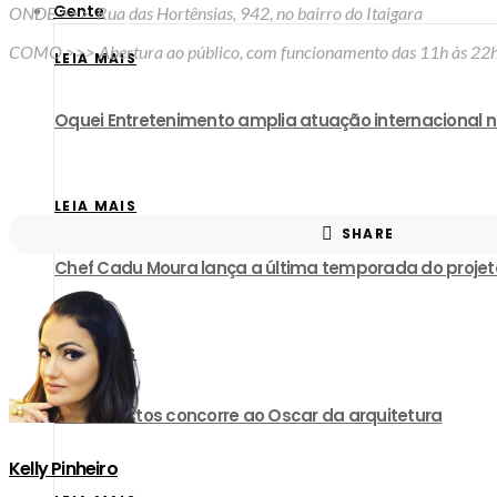
Gente
ONDE >>> Rua das Hortênsias, 942, no bairro do Itaigara
COMO >>> Abertura ao público,
com funcionamento das 11h às 22
LEIA MAIS
Oquei Entretenimento amplia atuação internacional 
LEIA MAIS
SHARE
​Chef Cadu Moura lança a última temporada do proje
LEIA MAIS
David Bastos concorre ao Oscar da arquitetura
Kelly Pinheiro