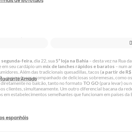
 mais de 150 rótulos
ço exclusivo
a
segunda-feira
, dia 22, sua
5ª loja na Bahia
– desta vez na Rua da
ce em seu cardápio um
mix de lanches rápidos e baratos
– num am
midores. Além das tradicionais quesadillas, tacos (
a partir de R$
0
– que pode ser acompanhado de deliciosas sobremesas, como os
estaurante Amado
to diretamente no balcão, tanto no formato
TO GO
(para levar) ou n
sos clientes, simultaneamente. Um outro diferencial bacana da re
nos em estabelecimentos semelhantes que funcionam em países da 
hos espanhóis