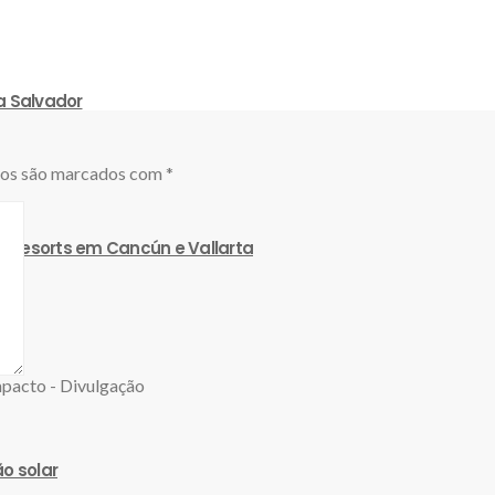
a Salvador
ios são marcados com
*
s resorts em Cancún e Vallarta
o solar