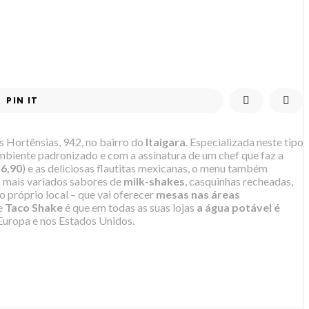
PIN IT
s Hortênsias, 942, no bairro do
Itaigara
. Especializada neste tipo
biente padronizado e com a assinatura de um chef que faz a
 6,90
) e as deliciosas flautitas mexicanas, o menu também
 mais variados sabores de
milk-shakes
, casquinhas recheadas,
o próprio local – que vai oferecer
mesas nas áreas
de
Taco Shake
é que em todas as suas lojas
a água potável é
Europa e nos Estados Unidos.