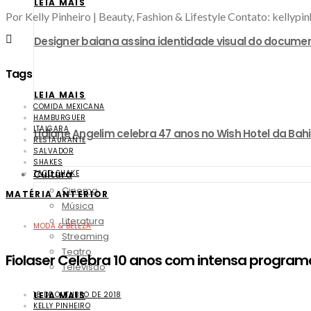
LEIA MAIS
Por Kelly Pinheiro | Beauty, Fashion & Lifestyle Contato: kellyp
Designer baiana assina identidade visual do documen
Tags
LEIA MAIS
COMIDA MEXICANA
HAMBURGUER
ITAIGARA
Lidiane Angelim celebra 47 anos no Wish Hotel da Bah
RESTAURANTE
SALVADOR
SHAKES
Cultura
TACO SHAKE
Cinema
MATÉRIA ANTERIOR
Música
Literatura
MODA & BELEZA
Streaming
Teatro
Fiolaser Celebra 10 anos com intensa progra
Televisão
18 DE OUTUBRO DE 2018
LEIA MAIS
KELLY PINHEIRO