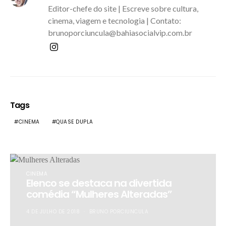
Editor-chefe do site | Escreve sobre cultura,
cinema, viagem e tecnologia | Contato:
brunoporciuncula@bahiasocialvip.com.br
Tags
CINEMA
QUASE DUPLA
CINEMA
Elenco se destaca na divertida
comédia “Mulheres Alteradas”
4 DE JULHO DE 2018
BRUNO PORCIUNCULA