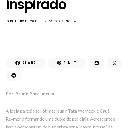
inspirado
19 DE JULHO DE 2018
BRUNO PORCIUNCULA
SHARE
PIN IT
Por: Bruno Porciuncula
A ideia parecia ser ótima: reunir Tatá Werneck e Cauã
Reymond formando uma dupla de policiais. Acrescente a
isso a personagem da humorista ser a “casca grossa” da