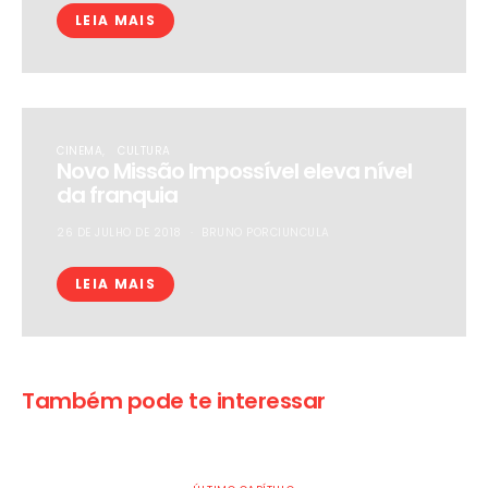
LEIA MAIS
CINEMA
CULTURA
Novo Missão Impossível eleva nível
da franquia
26 DE JULHO DE 2018
BRUNO PORCIUNCULA
LEIA MAIS
Também pode te interessar