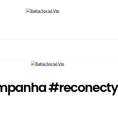
mpanha #reconecty