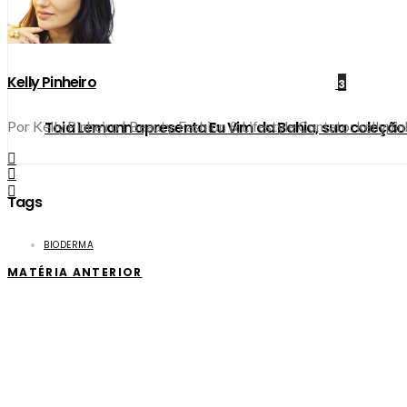
Kelly Pinheiro
3
Por Kelly Pinheiro | Beauty, Fashion & Lifestyle Contato: kellyp
Toia Lemann apresenta Eu Vim da Bahia, sua coleçã
Tags
BIODERMA
MATÉRIA ANTERIOR