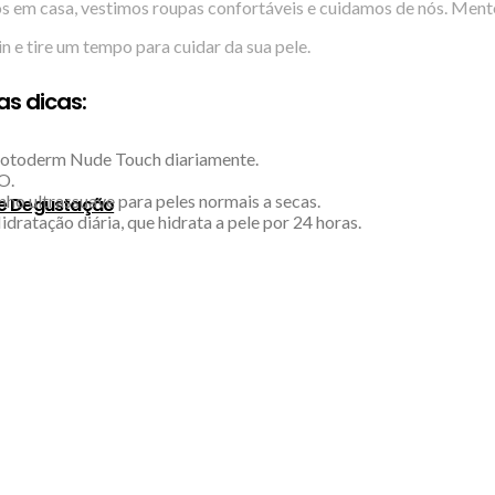
os em casa, vestimos roupas confortáveis e cuidamos de nós. Ment
 e tire um tempo para cuidar da sua pele.
s dicas:
 Photoderm Nude Touch diariamente.
O.
ho ultrassuave para peles normais a secas.
de Degustação
ratação diária, que hidrata a pele por 24 horas.