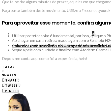
Que tal se dar alguns minutos de prazer, aqueles em que chegam
Faça parte também deste movimento. Utilize a #reconectyourskin
Para aproveitar esse momento, confira alguma
2
Utilizar protetor solar é fundamental, por isso, aplique o
Ao chegar em casa, retire a maquiagem com o Sensibio H2
Tome uma ducha relaxante utilizando o Atoderm Gel de ban
​Salvador recebe edição do Campeonato Brasileiro 
Seque a pele com cuidado e finalize com Atoderm Creme Hid
Depois me conta aqui como foi a experiência, hein?
TOTAL
0
SHARES
SHARE
0
TWEET
0
PIN IT
0