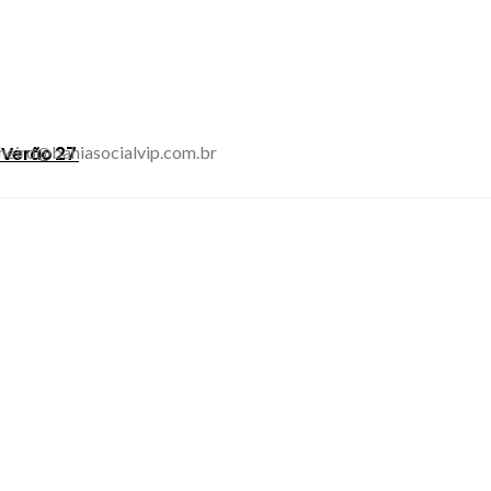
inheiro@bahiasocialvip.com.br
o Verão 27