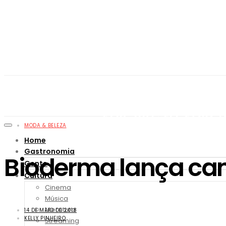
MODA & BELEZA
Home
Gastronomia
Bioderma lança ca
Gente
Cultura
Cinema
Música
Literatura
14 DE MAIO DE 2018
KELLY PINHEIRO
Streaming