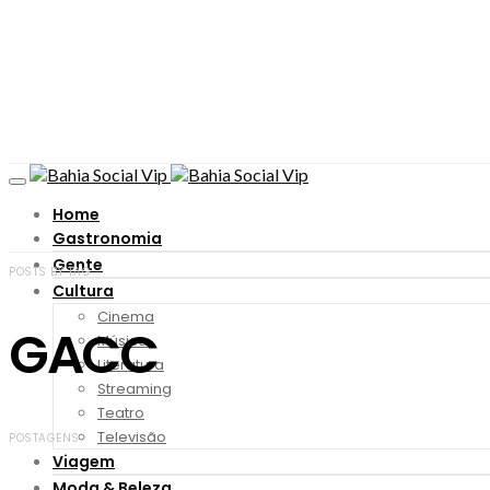
Home
Gastronomia
Gente
POSTS BY TAG
Cultura
Cinema
GACC
Música
Literatura
Streaming
Teatro
Televisão
POSTAGENS
Viagem
Moda & Beleza