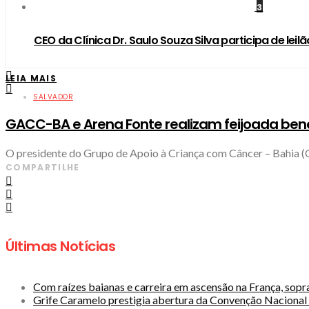
3
CEO da Clínica Dr. Saulo Souza Silva participa de le
LEIA MAIS
SALVADOR
GACC-BA e Arena Fonte realizam feijoada ben
O presidente do Grupo de Apoio à Criança com Câncer – Bahia (G
COMPARTILHE
Últimas Notícias
Com raízes baianas e carreira em ascensão na França, sop
Grife Caramelo prestigia abertura da Convenção Naciona