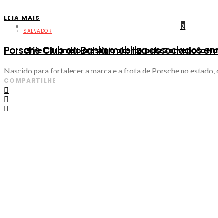
LEIA MAIS
2
SALVADOR
Porsche Club da Bahia mobiliza associados e
Grife Caramelo prestigia abertura da Convenção Na
Nascido para fortalecer a marca e a frota de Porsche no estado,
COMPARTILHE