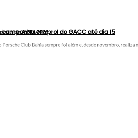
m campanha em prol do GACC até dia 15
cional da AsBEA 2026
 o Porsche Club Bahia sempre foi além e, desde novembro, realiza