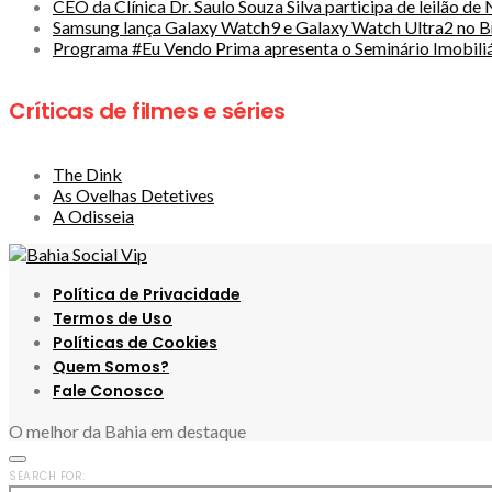
CEO da Clínica Dr. Saulo Souza Silva participa de leilão d
Samsung lança Galaxy Watch9 e Galaxy Watch Ultra2 no Br
Programa #Eu Vendo Prima apresenta o Seminário Imobiliá
Críticas de filmes e séries
The Dink
As Ovelhas Detetives
A Odisseia
Política de Privacidade
Termos de Uso
Políticas de Cookies
Quem Somos?
Fale Conosco
O melhor da Bahia em destaque
SEARCH FOR: