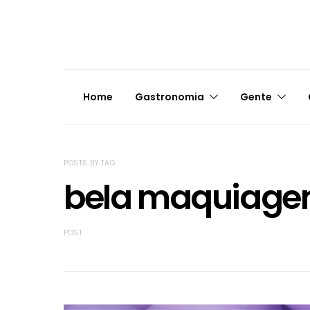
Home
Gastronomia
Gente
POSTS BY TAG
bela maquiage
POST